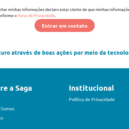
har minhas informações declaro estar ciente de que minhas informaçõ
onforme o
Aviso de Privacidade
.
Entrar em contato
uro através de boas ações por meio da tecnolog
re a Saga
Institucional
Política de Privacidade
 Somos
to