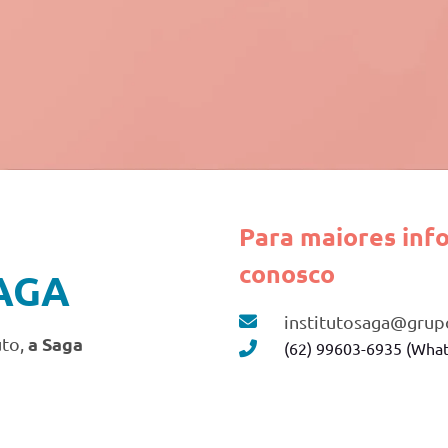
Para maiores inf
conosco
AGA
institutosaga@grup
a Saga
uto,
(62) 99603-6935 (What