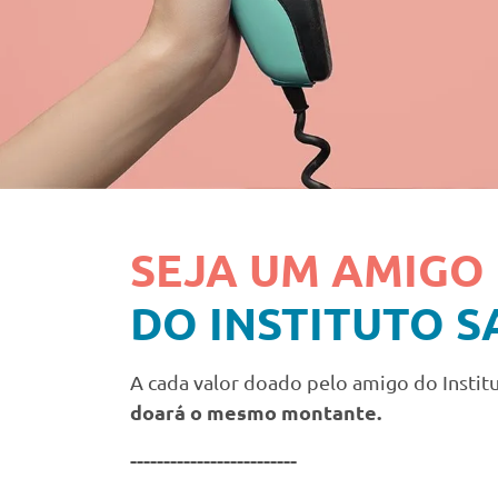
SEJA UM AMIGO
DO INSTITUTO S
A cada valor doado pelo amigo do Instit
doará o mesmo montante.
-------------------------