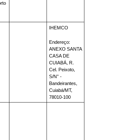
rto 
IHEMCO 
Endereço
: 
ANEXO SANTA 
CASA DE 
CUIABÁ, R. 
Cel. Peixoto, 
S/N° - 
Bandeirantes, 
Cuiabá/MT, 
78010-100