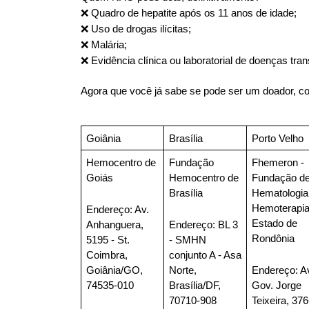
❌ Quadro de hepatite após os 11 anos de idade; 
❌ Uso de drogas ilícitas;
❌ Malária;
❌ Evidência clínica ou laboratorial de doenças tra
Agora que você já sabe se pode ser um doador, co
Goiânia
Brasília
Porto Velho
Hemocentro de 
Fundação 
Fhemeron - 
Goiás
Hemocentro de 
Fundação de
Brasília
Hematologia 
Hemoterapia 
Endereço
: Av. 
Estado de 
Anhanguera, 
Endereço
: BL 3 
Rondônia
5195 - St. 
- SMHN 
Coimbra, 
conjunto A - Asa 
Goiânia/GO, 
Norte, 
Endereço
: Av
74535-010
Brasília/DF, 
Gov. Jorge 
70710-908
Teixeira, 3766