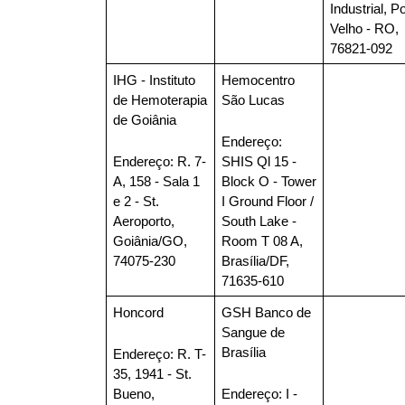
Industrial, Po
Velho - RO, 
76821-092
IHG - Instituto 
Hemocentro 
de Hemoterapia 
São Lucas 
de Goiânia
Endereço
: 
Endereço
: R. 7-
SHIS Ql 15 - 
A, 158 - Sala 1 
Block O - Tower 
e 2 - St. 
I Ground Floor / 
Aeroporto, 
South Lake - 
Goiânia/GO, 
Room T 08 A, 
74075-230
Brasília/DF, 
71635-610
Honcord
GSH Banco de 
Sangue de 
Brasília
Endereço
: R. T-
35, 1941 - St. 
Bueno, 
Endereço
: I - 