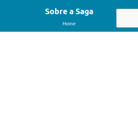
Sobre a Saga
Home
Quem Somos
Contato
Blog
Institucional
Política de Privacidade
Siga-nos
Desenvolvido por DealerSites ®
Direitos Reservados.